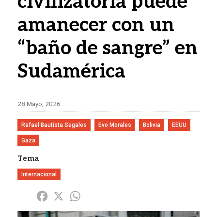
civilizatoria puede
amanecer con un
“baño de sangre” en
Sudamérica
28 Mayo, 2026
Rafael Bautista Segales
Evo Morales
Bolivia
EEUU
Gaza
Tema
Internacional
Share
Facebook
X
WhatsApp