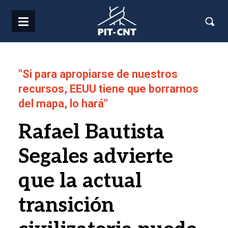
Pasar al contenido principal
"Si para apropiarse de nuestros
recursos, EEUU tiene que borrarnos
del mapa, lo hará"
Rafael Bautista
Segales advierte
que la actual
transición