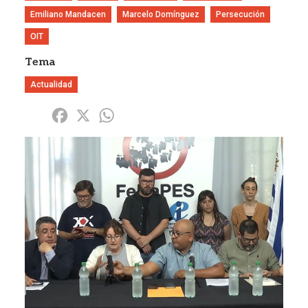
Emiliano Mandacen
Marcelo Domínguez
Persecución
OIT
Tema
Actualidad
Share
Facebook
X
WhatsApp
Imagen