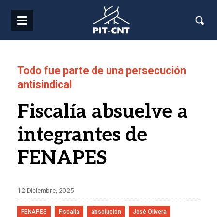
Pasar al contenido principal
Todo fue parte de una persecución
antisindical
Fiscalía absuelve a
integrantes de
FENAPES
12 Diciembre, 2025
FENAPES
Fiscalía
absolución
José Olivera