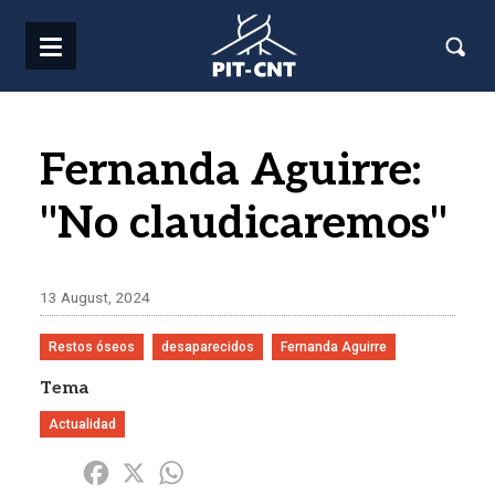
Pasar al contenido principal
Fernanda Aguirre:
"No claudicaremos"
13 August, 2024
Restos óseos
desaparecidos
Fernanda Aguirre
Tema
Actualidad
Share
Facebook
X
WhatsApp