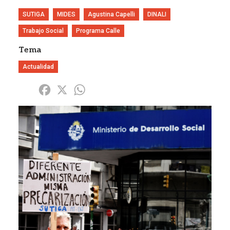
SUTIGA
MIDES
Agustina Capelli
DINALI
Trabajo Social
Programa Calle
Tema
Actualidad
Share
Facebook
X
WhatsApp
Imagen