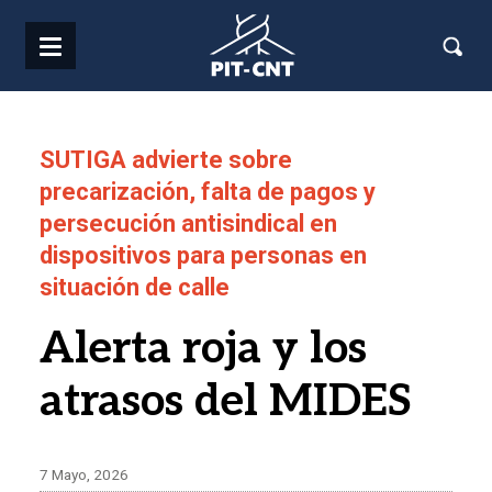
Pasar al contenido principal
SUTIGA advierte sobre
precarización, falta de pagos y
persecución antisindical en
dispositivos para personas en
situación de calle
Alerta roja y los
atrasos del MIDES
7 Mayo, 2026