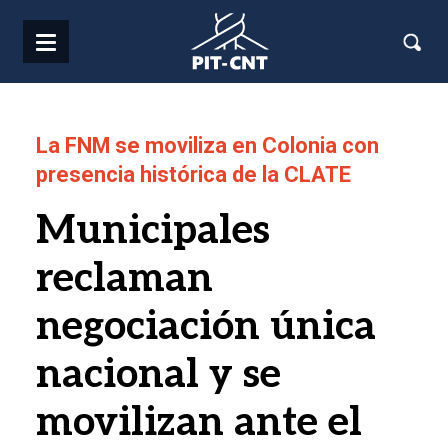
Pasar al contenido principal
La FNM se moviliza en Colonia con
presencia histórica de la CLATE
Municipales
reclaman
negociación única
nacional y se
movilizan ante el