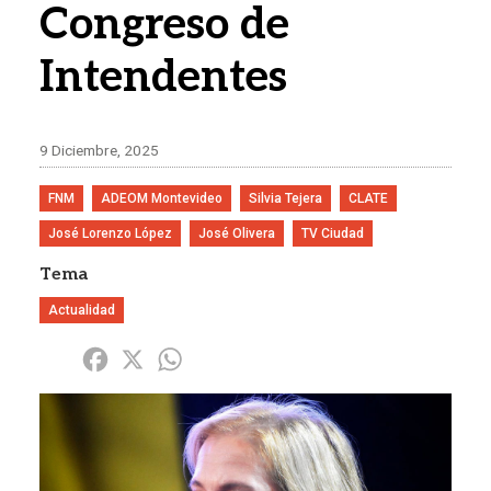
Congreso de
Intendentes
9 Diciembre, 2025
FNM
ADEOM Montevideo
Silvia Tejera
CLATE
José Lorenzo López
José Olivera
TV Ciudad
Tema
Actualidad
Share
Facebook
X
WhatsApp
Imagen