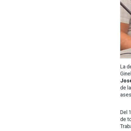
La d
Gine
José
de l
ases
Del 
de t
Trab