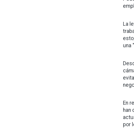
empl
La l
trab
esto
una 
Desd
cáma
evit
nego
En r
han 
actua
por 