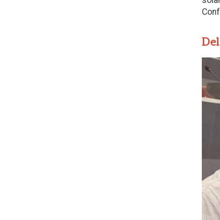
sola
Conf
Del
Ima