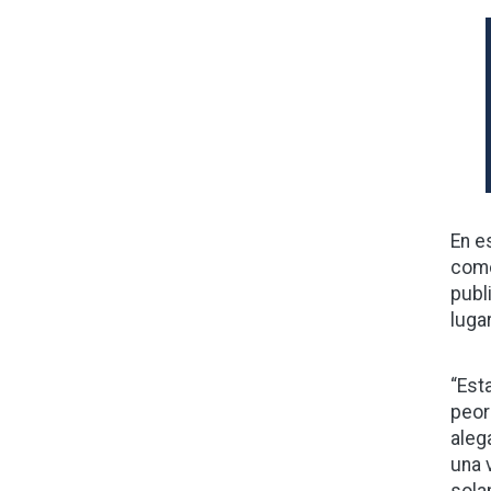
En e
como
publ
luga
“Est
peor
aleg
una 