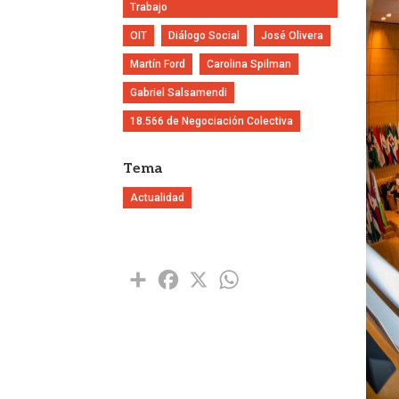
Trabajo
OIT
Diálogo Social
José Olivera
Martín Ford
Carolina Spilman
Gabriel Salsamendi
18.566 de Negociación Colectiva
Tema
Actualidad
Share
Facebook
X
WhatsApp