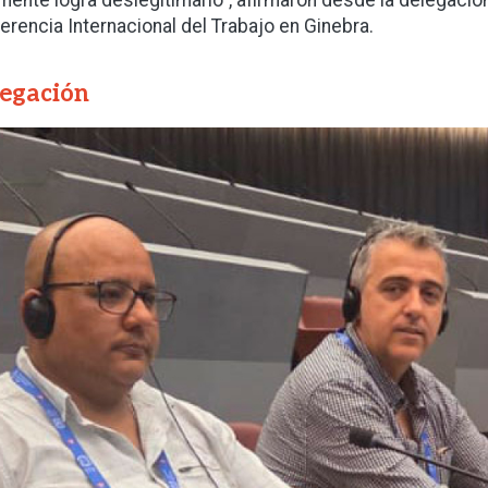
mente logra deslegitimarlo”, afirmaron desde la delegación
erencia Internacional del Trabajo en Ginebra.
egación
gen