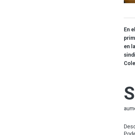
En e
prim
en l
sind
Cole
S
aume
Desd
Pode