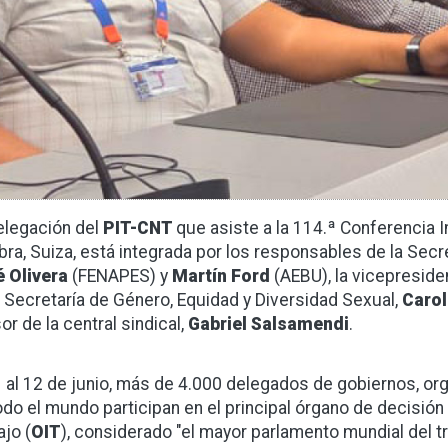
elegación del
PIT-CNT
que asiste a la 114.ª Conferencia I
bra, Suiza, está integrada por los responsables de la Secr
 Olivera
(FENAPES) y
Martín Ford
(AEBU), la vicepreside
a Secretaría de Género, Equidad y Diversidad Sexual,
Carol
or de la central sindical,
Gabriel Salsamendi
.
1 al 12 de junio, más de 4.000 delegados de gobiernos, or
odo el mundo participan en el principal órgano de decisión 
ajo (
OIT
), considerado "el mayor parlamento mundial del tra