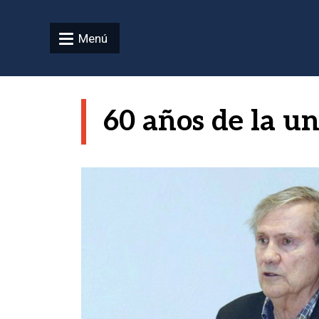
Pasar al contenido principal
Menú
60 años de la un
Imagen