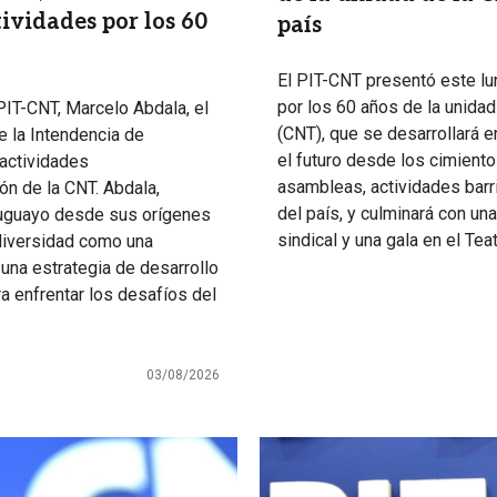
tividades por los 60
país
El PIT-CNT presentó este lu
por los 60 años de la unida
PIT-CNT, Marcelo Abdala, el
(CNT), que se desarrollará en
e la Intendencia de
el futuro desde los cimient
 actividades
asambleas, actividades barri
n de la CNT. Abdala,
del país, y culminará con una
uruguayo desde sus orígenes
sindical y una gala en el Teat
a diversidad como una
una estrategia de desarrollo
ra enfrentar los desafíos del
03/08/2026
Imagen