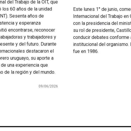
al del Trabajo de la OIT, que
 los 60 años de la unidad
Este lunes 1° de junio, com
CNT). Sesenta años de
Internacional del Trabajo en 
istencia y esperanza
con la presidencia del minist
itió encontrarse, reconocer
su rol de presidente, Casti
rabajadoras y trabajadores y
conducir debates conforme a 
esente y del futuro. Durante
institucional del organismo.
ternacionales destacaron el
fue en 1986.
brero uruguayo, su aporte a
ia de una experiencia que
mo de la región y del mundo.
09/06/2026