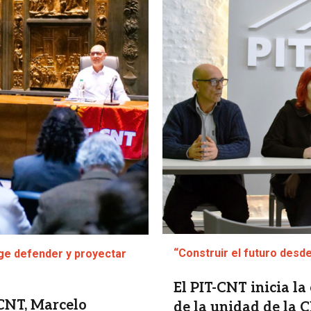
“Construir el futuro desd
ige defender y proyectar
El PIT-CNT inicia l
-CNT, Marcelo
de la unidad de la 