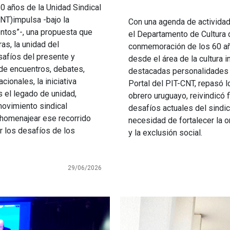
0 años de la Unidad Sindical
NT)impulsa -bajo la
Con una agenda de actividad
entos”-, una propuesta que
el Departamento de Cultura 
as, la unidad del
conmemoración de los 60 año
safíos del presente y
desde el área de la cultura i
 de encuentros, debates,
destacadas personalidades y
cionales, la iniciativa
Portal del PIT-CNT, repasó l
s el legado de unidad,
obrero uruguayo, reivindicó f
movimiento sindical
desafíos actuales del sindic
 homenajear ese recorrido
necesidad de fortalecer la o
ar los desafíos de los
y la exclusión social.
29/06/2026
Imagen