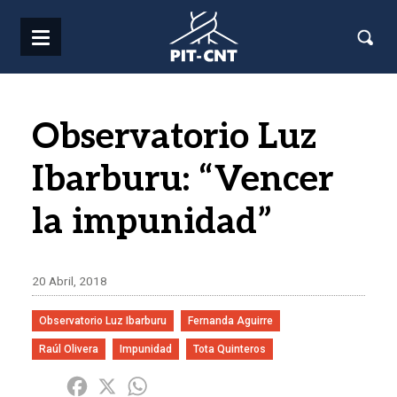
Pasar al contenido principal
Observatorio Luz
Ibarburu: “Vencer
la impunidad”
20 Abril, 2018
Observatorio Luz Ibarburu
Fernanda Aguirre
Raúl Olivera
Impunidad
Tota Quinteros
Share
Facebook
X
WhatsApp