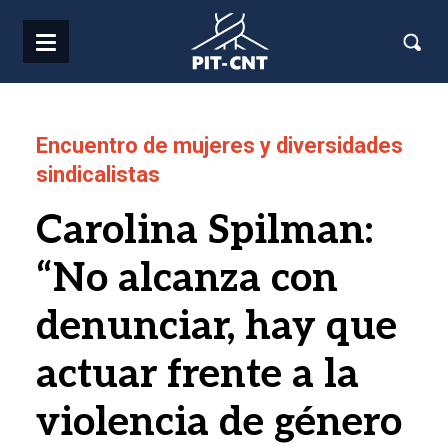
Pasar al contenido principal
Encuentro de mujeres y diversidades
sindicalistas
Carolina Spilman:
“No alcanza con
denunciar, hay que
actuar frente a la
violencia de género