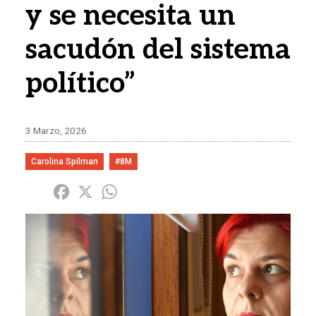
y se necesita un
sacudón del sistema
político”
3 Marzo, 2026
Carolina Spilman
#8M
Share
Facebook
X
WhatsApp
Imagen