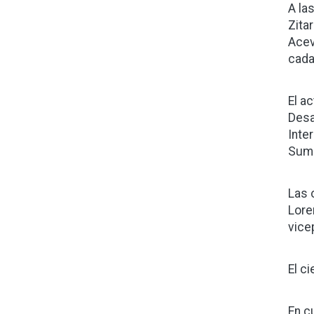
A la
Zita
Acev
cada
El a
Desa
Inte
Sumu
Las 
Lore
vice
El ci
En c