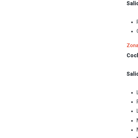
Sali
Zona
Coc
Sali