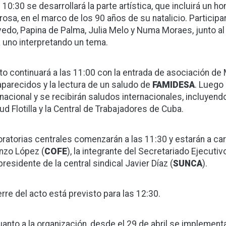
s 10:30 se desarrollará la parte artística, que incluirá un
rrosa, en el marco de los 90 años de su natalicio. Participa
edo, Papina de Palma, Julia Melo y Numa Moraes, junto al
 uno interpretando un tema.
cto continuará a las 11:00 con la entrada de asociación d
parecidos y la lectura de un saludo de
FAMIDESA
. Luego
rnacional y se recibirán saludos internacionales, incluyend
d Flotilla y la Central de Trabajadores de Cuba.
oratorias centrales comenzarán a las 11:30 y estarán a car
nzo López (
COFE
), la integrante del Secretariado Ejecutiv
presidente de la central sindical Javier Díaz (
SUNCA
).
erre del acto está previsto para las 12:30.
uanto a la organización, desde el 29 de abril se implemen