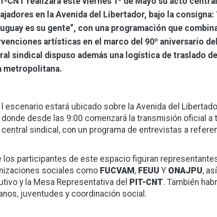
IT-CNT realizará este viernes 1º de Mayo su acto central 
ajadores en la Avenida del Libertador, bajo la consigna: “
ruguay es su gente”, con una programación que combina
rvenciones artísticas en el marco del 90º aniversario del
ral sindical dispuso además una logística de traslado des
 metropolitana.
l escenario estará ubicado sobre la Avenida del Libertad
donde desde las 9:00 comenzará la transmisión oficial a 
central sindical, con un programa de entrevistas a refere
e los participantes de este espacio figuran representante
nizaciones sociales como
FUCVAM
,
FEUU
Y
ONAJPU
, a
utivo y la Mesa Representativa del
PIT-CNT
. También hab
nos, juventudes y coordinación social.