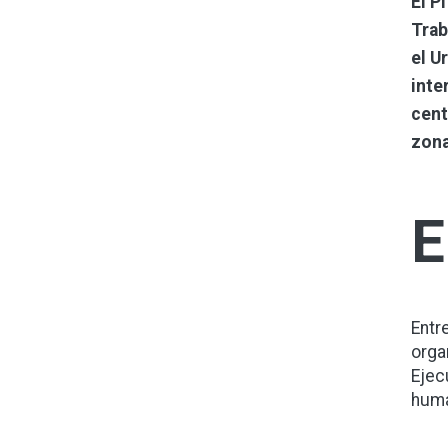
El P
Trab
el U
inte
cent
zona
E
Entr
orga
Ejec
huma