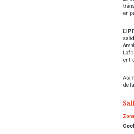
trán
en p
El
PI
sali
ómni
Lafo
entr
Asim
de l
Sal
Zona
Coc