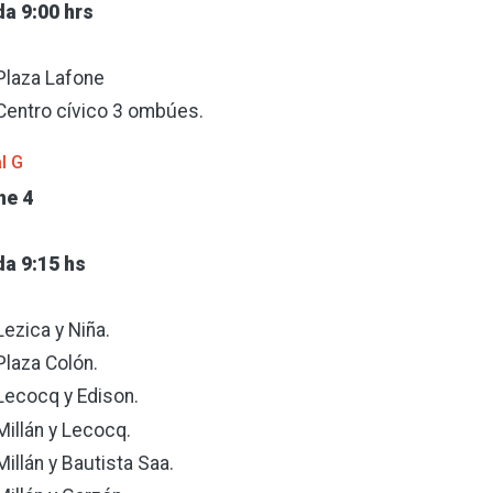
da 9:00 hrs
Plaza Lafone
Centro cívico 3 ombúes.
l G
he 4
da 9:15 hs
Lezica y Niña.
Plaza Colón.
Lecocq y Edison.
Millán y Lecocq.
Millán y Bautista Saa.