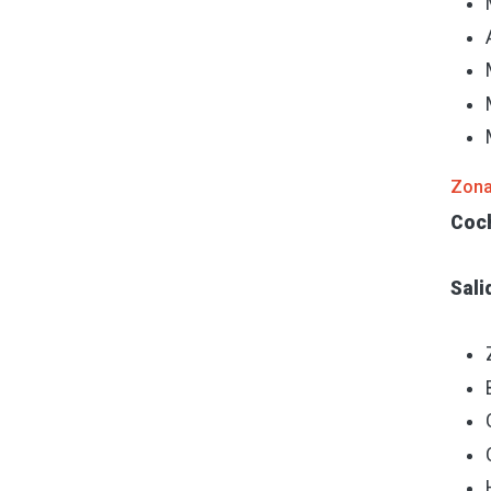
Zona
Coch
Sali