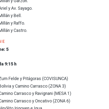
Millán y Garzón.
Ariel y Av. Sayago.
Millán y Bell.
Millán y Raffo.
Millán y Castro.
l E
e: 5
da 9:15 h
Zum Felde y Pitágoras (COVISUNCA)
Bolivia y Camino Carrasco (ZONA 3)
Camino Carrasco y Ravignani (MESA 1)
Camino Carrasco y Oncativo (ZONA 6)
Hipólito Irigoyen e Igua