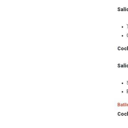
Sali
Coc
Sali
Batll
Coc