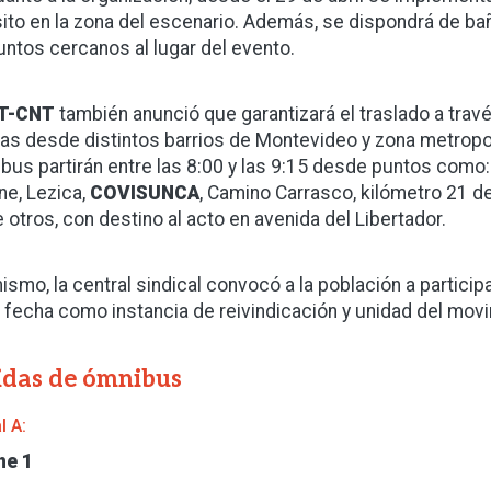
sito en la zona del escenario. Además, se dispondrá de ba
untos cercanos al lugar del evento.
T-CNT
también anunció que garantizará el traslado a trav
das desde distintos barrios de Montevideo y zona metropo
bus partirán entre las 8:00 y las 9:15 desde puntos como:
ne, Lezica,
COVISUNCA
, Camino Carrasco, kilómetro 21 d
e otros, con destino al acto en avenida del Libertador.
ismo, la central sindical convocó a la población a particip
a fecha como instancia de reivindicación y unidad del mov
idas de ómnibus
l A:
he 1