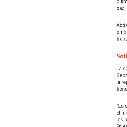
culm
paz,
Abda
emba
trab
Sol
La s
Secr
la r
tien
“Lo 
El m
los 
En e