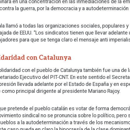
inará en una concentración en las inmediaciones de la emb
 contra la guerra, por la democracia y a autodeterminación
la llamó a todas las organizaciones sociales, populares y 
jada de EEUU. “Los sindicatos tienen que llevar adelante
ajadores para que se tenga claro el mensaje anti imperiali
idaridad con Catalunya
olidaridad con el pueblo de Catalunya también fue una de 
etariado Ejecutivo del PIT-CNT. En este sentido el Secreta
epresión llevada adelante por el Estado de España y en espe
e como principal dirigente al presidente Mariano Rajoy.
que pretende el pueblo catalán es votar de forma democráti
ovimiento sindical no se pronuncia sobre lo político, pero 
pueblos a la autodeterminación a través de los mecanism
ste caso queda en claro la hipocresía de la clase dominan