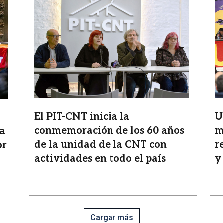
Imagen
I
El PIT-CNT inicia la
U
conmemoración de los 60 años
m
la
de la unidad de la CNT con
r
or
actividades en todo el país
y
Cargar más