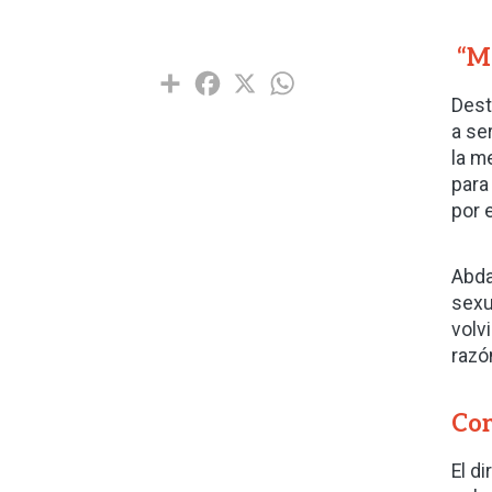
“Ma
Share
Facebook
X
WhatsApp
Dest
a se
la m
para
por 
Abda
sexu
volv
razó
Con
El d