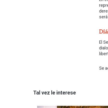
repr
dere
será
Diá
El S
dial
libe
Se a
Tal vez le interese