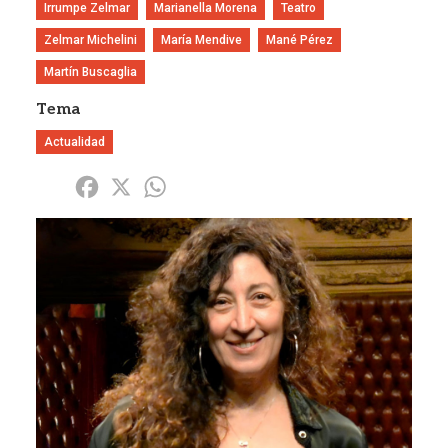
Irrumpe Zelmar
Marianella Morena
Teatro
Zelmar Michelini
María Mendive
Mané Pérez
Martín Buscaglia
Tema
Actualidad
Share
Facebook
X
WhatsApp
Imagen