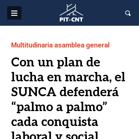
Pasar al contenido principal
Multitudinaria asamblea general
Con un plan de
lucha en marcha, el
SUNCA defenderá
“palmo a palmo”
cada conquista
laboral y social