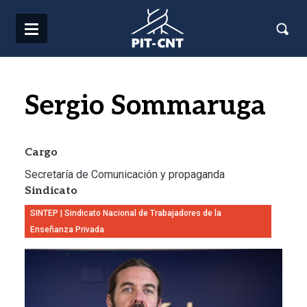
Pasar al contenido principal
Sergio Sommaruga
Cargo
Secretaría de Comunicación y propaganda
Sindicato
SINTEP | Sindicato Nacional de Trabajadores de la
Enseñanza Privada
Imagen